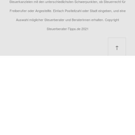
Steuerkanzleien mit den unterschiedlichsten Schwerpunkten, ob Steuerrecht für
Freiberufler oder Angestellte. Einfach Postleitzahl oder Stadt eingeben, und eine
Auswahl möglicher Steuerberater und Beraterinnen erhalten. Copyright
Steuerberater-Tipps.de 2021
↑