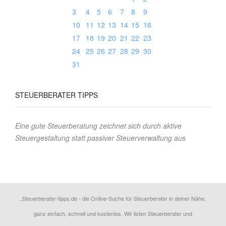
3
4
5
6
7
8
9
10
11
12
13
14
15
16
17
18
19
20
21
22
23
24
25
26
27
28
29
30
31
STEUERBERATER
TIPPS
Eine gute Steuerberatung zeichnet sich durch aktive
Steuergestaltung statt passiver Steuerverwaltung aus
„Steuerberater-tipps.de - die Online-Suche für Steuerberater in deiner Nähe,
ganz einfach, schnell und kostenlos. Wir listen Steuerberater und