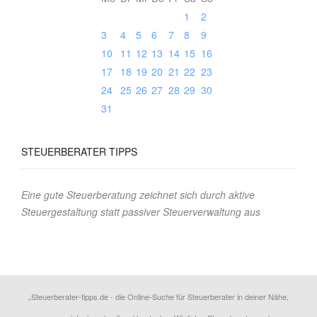
1
2
3
4
5
6
7
8
9
10
11
12
13
14
15
16
17
18
19
20
21
22
23
24
25
26
27
28
29
30
31
STEUERBERATER
TIPPS
Eine gute Steuerberatung zeichnet sich durch aktive
Steuergestaltung statt passiver Steuerverwaltung aus
„Steuerberater-tipps.de - die Online-Suche für Steuerberater in deiner Nähe,