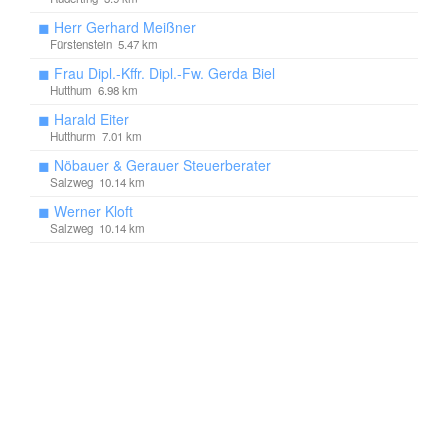
◼
Herr Gerhard Meißner
Fürstenstein 5.47 km
◼
Frau Dipl.-Kffr. Dipl.-Fw. Gerda Biel
Hutthum 6.98 km
◼
Harald Eiter
Hutthurm 7.01 km
◼
Nöbauer & Gerauer Steuerberater
Salzweg 10.14 km
◼
Werner Kloft
Salzweg 10.14 km