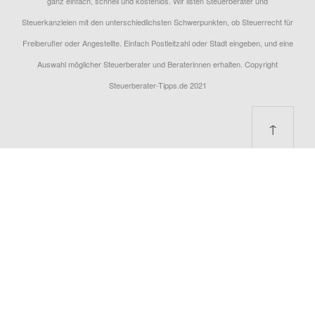
ganz einfach, schnell und kostenlos. Wir listen Steuerberater und
Steuerkanzleien mit den unterschiedlichsten Schwerpunkten, ob Steuerrecht für
Freiberufler oder Angestellte. Einfach Postleitzahl oder Stadt eingeben, und eine
Auswahl möglicher Steuerberater und Beraterinnen erhalten. Copyright
Steuerberater-Tipps.de 2021
↑