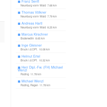
◼
Franz Senft
Neunburg vorm Wald 7.68 km
◼
Thomas Völkner
Neunburg vorm Wald 7.79 km
◼
Andreas Hartl
Neunburg vorm Wald 8.25 km
◼
Marcus Kirschner
Bodenwöhr 8.65 km
◼
Inge Gleixner
Bruck i.d.OPf. 10.08 km
◼
Helmut Ertel
Bruck i.d.OPf. 10.32 km
◼
Herr Dipl.-Fw. (FH) Michael
Wenzl
Roding 11.78 km
◼
Michael Wenzl
Roding, Regen 11.78 km