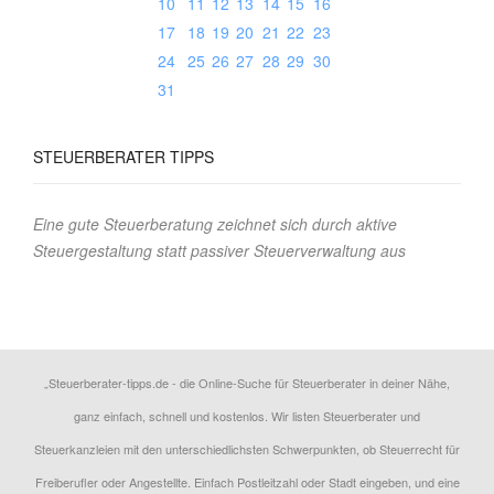
10
11
12
13
14
15
16
17
18
19
20
21
22
23
24
25
26
27
28
29
30
31
STEUERBERATER
TIPPS
Eine gute Steuerberatung zeichnet sich durch aktive
Steuergestaltung statt passiver Steuerverwaltung aus
„Steuerberater-tipps.de - die Online-Suche für Steuerberater in deiner Nähe,
ganz einfach, schnell und kostenlos. Wir listen Steuerberater und
Steuerkanzleien mit den unterschiedlichsten Schwerpunkten, ob Steuerrecht für
Freiberufler oder Angestellte. Einfach Postleitzahl oder Stadt eingeben, und eine