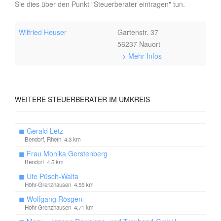
Sie dies über den Punkt "Steuerberater eintragen" tun.
Wilfried Heuser
Gartenstr. 37
56237 Nauort
--> Mehr Infos
WEITERE
STEUERBERATER IM UMKREIS
◼
Gerald Letz
Bendorf, Rhein 4.3 km
◼
Frau Monika Gerstenberg
Bendorf 4.5 km
◼
Ute Püsch-Walta
Höhr-Grenzhausen 4.55 km
◼
Wolfgang Rösgen
Höhr-Grenzhausen 4.71 km