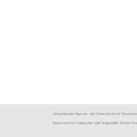
„Steuerberater-tipps.de - die Online-Suche für Steuerber
Steuerrecht für Freiberufler oder Angestellte. Einfach P