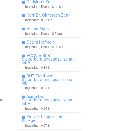
◼
Christoph Zenk
Ingolstadt, Donau 0.22 km
◼
Herr Dr. Christoph Zenk
Ingolstadt 0.22 km
◼
Heimo Mark
Ingolstadt, Donau 0.3 km
◼
Georg Hofmeir
Ingolstadt, Donau 0.56 km
◼
ECOVIS BLB
Steuerberatungsgesellschaft
mbH
Ingolstadt 0.59 km
◼
BHT Treuhand
t.
Steuerberatungsgesellschaft
mbH
Ingolstadt 0.66 km
◼
AcuraTax
ter
Steuerberatungsgesellschaft
mbH
Ingolstadt 0.66 km
◼
Kanzlei Langer und
Kollegen
Ingolstadt 0.67 km