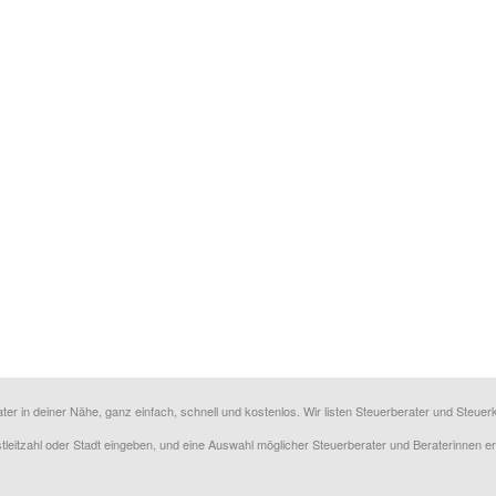
ater in deiner Nähe, ganz einfach, schnell und kostenlos. Wir listen Steuerberater und Steu
ostleitzahl oder Stadt eingeben, und eine Auswahl möglicher Steuerberater und Beraterinnen e