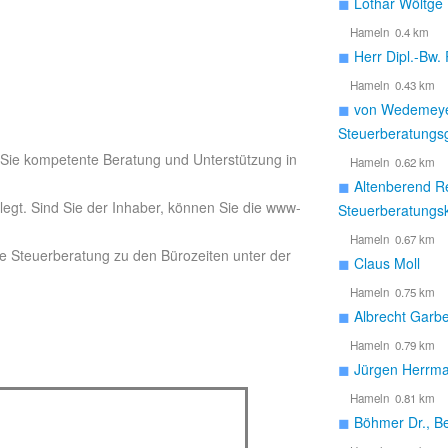
◼
Lothar Wöltge
Hameln 0.4 km
◼
Herr Dipl.-Bw. 
Hameln 0.43 km
◼
von Wedemeye
Steuerberatungsg
 Sie kompetente Beratung und Unterstützung in
Hameln 0.62 km
◼
Altenberend R
rlegt. Sind Sie der Inhaber, können Sie die www-
Steuerberatungsk
Hameln 0.67 km
e Steuerberatung zu den Bürozeiten unter der
◼
Claus Moll
Hameln 0.75 km
◼
Albrecht Garb
Hameln 0.79 km
◼
Jürgen Herrm
Hameln 0.81 km
◼
Böhmer Dr., B