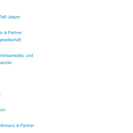
Ralf Jasper
r & Partner
esellschaft
echtsanwalts- und
anzlei
e
ann
ethmann & Partner