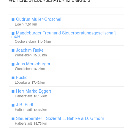
WEITERE
STEUERBERATER IM UMKREIS
◼
Gudrun Müller-Gröschel
Egeln 7.51 km
◼
Magdeburger Treuhand Steuerberatungsgesellschaft
mbH
Oschersleben 11.49 km
◼
Joachim Rieke
Wanzleben 15.03 km
◼
Jens Merseburger
Wanzleben 16.2 km
◼
Fusko
Löderburg 17.42 km
◼
Herr Marko Eggert
Halberstadt 18.15 km
◼
J.R. Endt
Halberstadt 18.46 km
◼
Steuerberater - Sozietät L. Behlke & D. Gifhorn
Halberstadt 18.73 km