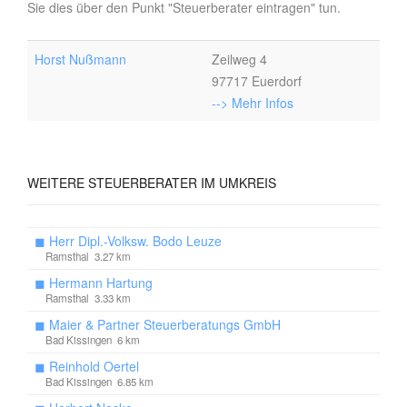
Sie dies über den Punkt "Steuerberater eintragen" tun.
Horst Nußmann
Zeilweg 4
97717 Euerdorf
--> Mehr Infos
WEITERE
STEUERBERATER IM UMKREIS
◼
Herr Dipl.-Volksw. Bodo Leuze
Ramsthal 3.27 km
◼
Hermann Hartung
Ramsthal 3.33 km
◼
Maier & Partner Steuerberatungs GmbH
Bad Kissingen 6 km
◼
Reinhold Oertel
Bad Kissingen 6.85 km