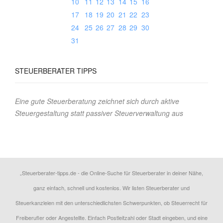
10
11
12
13
14
15
16
17
18
19
20
21
22
23
24
25
26
27
28
29
30
31
STEUERBERATER
TIPPS
Eine gute Steuerberatung zeichnet sich durch aktive
Steuergestaltung statt passiver Steuerverwaltung aus
„Steuerberater-tipps.de - die Online-Suche für Steuerberater in deiner Nähe,
ganz einfach, schnell und kostenlos. Wir listen Steuerberater und
Steuerkanzleien mit den unterschiedlichsten Schwerpunkten, ob Steuerrecht für
Freiberufler oder Angestellte. Einfach Postleitzahl oder Stadt eingeben, und eine