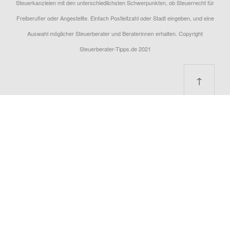
Steuerkanzleien mit den unterschiedlichsten Schwerpunkten, ob Steuerrecht für
Freiberufler oder Angestellte. Einfach Postleitzahl oder Stadt eingeben, und eine
Auswahl möglicher Steuerberater und Beraterinnen erhalten. Copyright
Steuerberater-Tipps.de 2021
↑