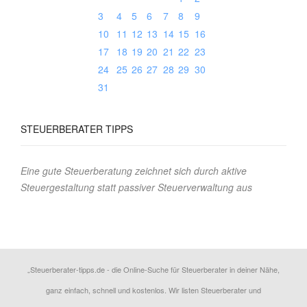
3
4
5
6
7
8
9
10
11
12
13
14
15
16
17
18
19
20
21
22
23
24
25
26
27
28
29
30
31
STEUERBERATER
TIPPS
Eine gute Steuerberatung zeichnet sich durch aktive
Steuergestaltung statt passiver Steuerverwaltung aus
„Steuerberater-tipps.de - die Online-Suche für Steuerberater in deiner Nähe,
ganz einfach, schnell und kostenlos. Wir listen Steuerberater und