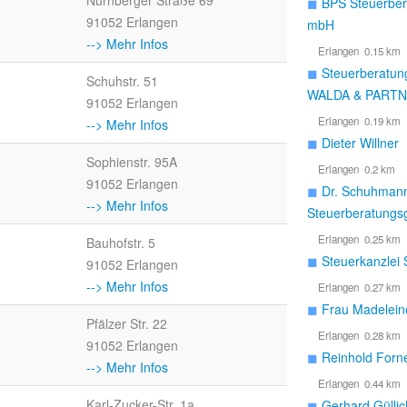
Nürnberger Straße 69
◼
BPS Steuerber
91052 Erlangen
mbH
--> Mehr Infos
Erlangen 0.15 km
◼
Steuerberatung
Schuhstr. 51
WALDA & PART
91052 Erlangen
Erlangen 0.19 km
--> Mehr Infos
◼
Dieter Willner
Sophienstr. 95A
Erlangen 0.2 km
91052 Erlangen
◼
Dr. Schuhman
--> Mehr Infos
Steuerberatungs
Erlangen 0.25 km
Bauhofstr. 5
◼
Steuerkanzlei 
91052 Erlangen
--> Mehr Infos
Erlangen 0.27 km
◼
Frau Madelei
Pfälzer Str. 22
Erlangen 0.28 km
91052 Erlangen
◼
Reinhold Forn
--> Mehr Infos
Erlangen 0.44 km
Karl-Zucker-Str. 1a
◼
Gerhard Güllic