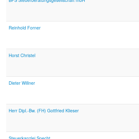
BPS Steuerberatungsgesellschaft mbH
Reinhold Forner
Horst Christel
Dieter Willner
Herr Dipl.-Bw. (FH) Gottfried Klieser
Steuerkanzlei Specht