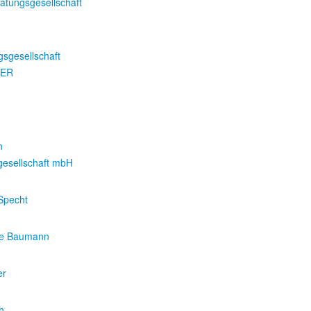
atungsgesellschaft
sgesellschaft
NER
n
gesellschaft mbH
Specht
ne Baumann
er
h