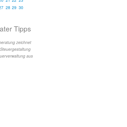
20
21
22
23
27
28
29
30
ater Tipps
beratung zeichnet
 Steuergestaltung
euerverwaltung aus