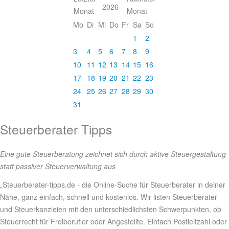
2026
Mo
Di
Mi
Do
Fr
Sa
So
1
2
3
4
5
6
7
8
9
10
11
12
13
14
15
16
17
18
19
20
21
22
23
24
25
26
27
28
29
30
31
Steuerberater Tipps
Eine gute Steuerberatung zeichnet sich durch aktive Steuergestaltung
statt passiver Steuerverwaltung aus
„Steuerberater-tipps.de - die Online-Suche für Steuerberater in deiner
Nähe, ganz einfach, schnell und kostenlos. Wir listen Steuerberater
und Steuerkanzleien mit den unterschiedlichsten Schwerpunkten, ob
Steuerrecht für Freiberufler oder Angestellte. Einfach Postleitzahl oder