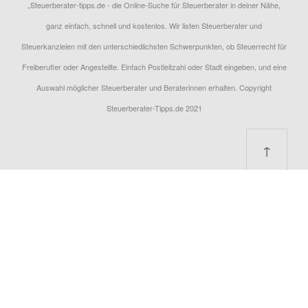
„Steuerberater-tipps.de - die Online-Suche für Steuerberater in deiner Nähe,
ganz einfach, schnell und kostenlos. Wir listen Steuerberater und
Steuerkanzleien mit den unterschiedlichsten Schwerpunkten, ob Steuerrecht für
Freiberufler oder Angestellte. Einfach Postleitzahl oder Stadt eingeben, und eine
Auswahl möglicher Steuerberater und Beraterinnen erhalten. Copyright
Steuerberater-Tipps.de 2021
↑