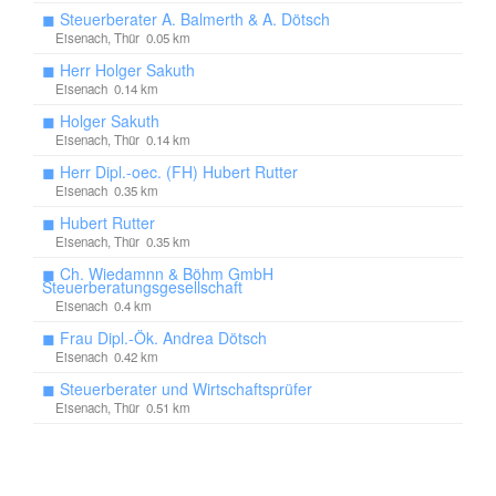
◼
Steuerberater A. Balmerth & A. Dötsch
Eisenach, Thür 0.05 km
◼
Herr Holger Sakuth
Eisenach 0.14 km
◼
Holger Sakuth
Eisenach, Thür 0.14 km
◼
Herr Dipl.-oec. (FH) Hubert Rutter
Eisenach 0.35 km
◼
Hubert Rutter
Eisenach, Thür 0.35 km
◼
Ch. Wiedamnn & Böhm GmbH
Steuerberatungsgesellschaft
Eisenach 0.4 km
◼
Frau Dipl.-Ök. Andrea Dötsch
Eisenach 0.42 km
◼
Steuerberater und Wirtschaftsprüfer
Eisenach, Thür 0.51 km