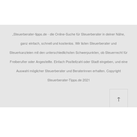
„Steuerberater-tipps.de - die Online-Suche für Steuerberater in deiner Nähe,
ganz einfach, schnell und kostenlos. Wir listen Steuerberater und
Steuerkanzleien mit den unterschiedlichsten Schwerpunkten, ob Steuerrecht für
Freiberufler oder Angestellte. Einfach Postleitzahl oder Stadt eingeben, und eine
Auswahl möglicher Steuerberater und Beraterinnen erhalten. Copyright
Steuerberater-Tipps.de 2021
↑