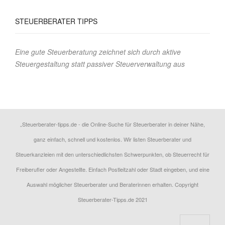
STEUERBERATER
TIPPS
Eine gute Steuerberatung zeichnet sich durch aktive
Steuergestaltung statt passiver Steuerverwaltung aus
„Steuerberater-tipps.de - die Online-Suche für Steuerberater in deiner Nähe,
ganz einfach, schnell und kostenlos. Wir listen Steuerberater und
Steuerkanzleien mit den unterschiedlichsten Schwerpunkten, ob Steuerrecht für
Freiberufler oder Angestellte. Einfach Postleitzahl oder Stadt eingeben, und eine
Auswahl möglicher Steuerberater und Beraterinnen erhalten. Copyright
Steuerberater-Tipps.de 2021