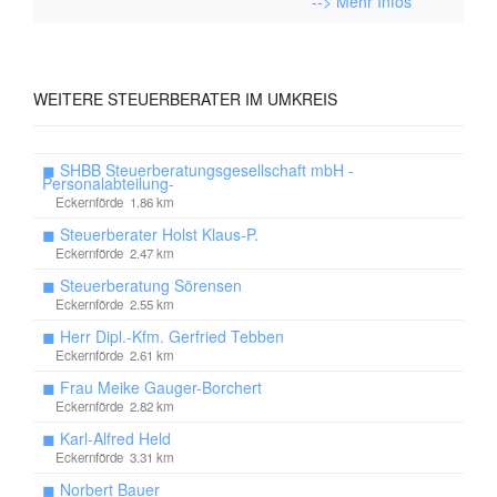
--> Mehr Infos
WEITERE
STEUERBERATER IM UMKREIS
◼
SHBB Steuerberatungsgesellschaft mbH -
Personalabteilung-
Eckernförde 1.86 km
◼
Steuerberater Holst Klaus-P.
Eckernförde 2.47 km
◼
Steuerberatung Sörensen
Eckernförde 2.55 km
◼
Herr Dipl.-Kfm. Gerfried Tebben
Eckernförde 2.61 km
◼
Frau Meike Gauger-Borchert
Eckernförde 2.82 km
◼
Karl-Alfred Held
Eckernförde 3.31 km
◼
Norbert Bauer