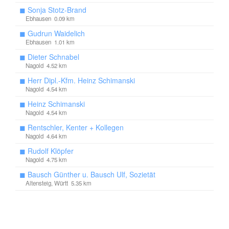
◼
Sonja Stotz-Brand
Ebhausen 0.09 km
◼
Gudrun Waidelich
Ebhausen 1.01 km
◼
Dieter Schnabel
Nagold 4.52 km
◼
Herr Dipl.-Kfm. Heinz Schimanski
Nagold 4.54 km
◼
Heinz Schimanski
Nagold 4.54 km
◼
Rentschler, Kenter + Kollegen
Nagold 4.64 km
◼
Rudolf Klöpfer
Nagold 4.75 km
◼
Bausch Günther u. Bausch Ulf, Sozietät
Altensteig, Württ 5.35 km