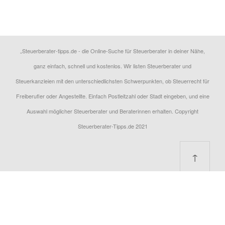
„Steuerberater-tipps.de - die Online-Suche für Steuerberater in deiner Nähe,
ganz einfach, schnell und kostenlos. Wir listen Steuerberater und
Steuerkanzleien mit den unterschiedlichsten Schwerpunkten, ob Steuerrecht für
Freiberufler oder Angestellte. Einfach Postleitzahl oder Stadt eingeben, und eine
Auswahl möglicher Steuerberater und Beraterinnen erhalten. Copyright
Steuerberater-Tipps.de 2021
↑