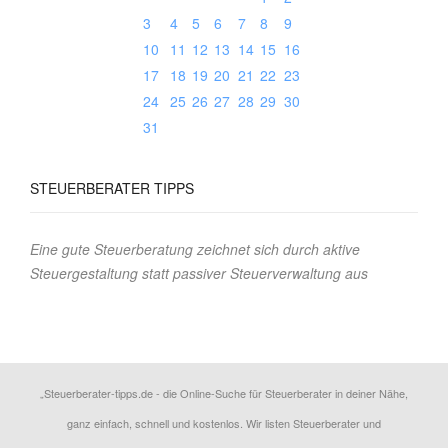
3
4
5
6
7
8
9
10
11
12
13
14
15
16
17
18
19
20
21
22
23
24
25
26
27
28
29
30
31
STEUERBERATER
TIPPS
Eine gute Steuerberatung zeichnet sich durch aktive
Steuergestaltung statt passiver Steuerverwaltung aus
„Steuerberater-tipps.de - die Online-Suche für Steuerberater in deiner Nähe,
ganz einfach, schnell und kostenlos. Wir listen Steuerberater und