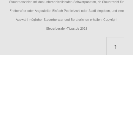
Steuerkanzleien mit den unterschiedlichsten Schwerpunkten, ob Steuerrecht für
Freiberufler oder Angestellte. Einfach Postleitzahl oder Stadt eingeben, und eine
Auswahl möglicher Steuerberater und Beraterinnen erhalten. Copyright
Steuerberater-Tipps.de 2021
↑