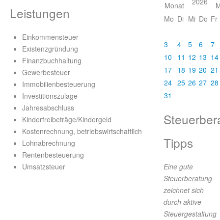
2026
Leistungen
Mo
Di
Mi
Do
Fr
Einkommensteuer
3
4
5
6
7
Existenzgründung
10
11
12
13
14
Finanzbuchhaltung
17
18
19
20
21
Gewerbesteuer
24
25
26
27
28
Immobilienbesteuerung
31
Investitionszulage
Jahresabschluss
Steuerber
Kinderfreibeträge/Kindergeld
Kostenrechnung, betriebswirtschaftlich
Tipps
Lohnabrechnung
Rentenbesteuerung
Umsatzsteuer
Eine gute
Steuerberatung
zeichnet sich
durch aktive
Steuergestaltung