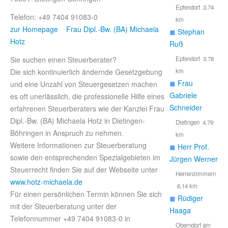
Epfendorf 3.74
Telefon: +49 7404 91083-0
km
zur Homepage Frau Dipl.-Bw. (BA) Michaela
◼
Stephan
Hotz
Ruß
Sie suchen einen Steuerberater?
Epfendorf 3.78
Die sich kontinuierlich ändernde Gesetzgebung
km
◼
Frau
und eine Unzahl von Steuergesetzen machen
Gabriele
es oft unerlässlich, die professionelle Hilfe eines
Schneider
erfahrenen Steuerberaters wie der Kanzlei Frau
Dipl.-Bw. (BA) Michaela Hotz in Dietingen-
Dietingen 4.79
Böhringen in Anspruch zu nehmen.
km
Weitere Informationen zur Steuerberatung
◼
Herr Prof.
sowie den entsprechenden Spezialgebieten im
Jürgen Werner
Steuerrecht finden Sie auf der Webseite unter
Herrenzimmern
www.hotz-michaela.de
6.14 km
Für einen persönlichen Termin können Sie sich
◼
Rüdiger
mit der Steuerberatung unter der
Haaga
Telefonnummer +49 7404 91083-0 in
Oberndorf am