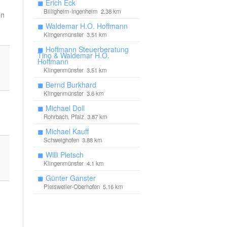
◼
Erich Eck
Billigheim-Ingenheim 2.38 km
en
◼
Waldemar H.O. Hoffmann
Klingenmünster 3.51 km
◼
Hoffmann Steuerberatung
Tino & Waldemar H.O.
Hoffmann
Klingenmünster 3.51 km
◼
Bernd Burkhard
Klingenmünster 3.6 km
◼
Michael Doll
Rohrbach, Pfalz 3.87 km
◼
Michael Kauff
Schweighofen 3.88 km
◼
Willi Pletsch
Klingenmünster 4.1 km
◼
Günter Ganster
Pleisweiler-Oberhofen 5.16 km