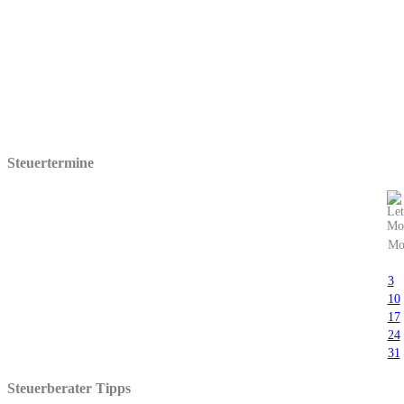
Steuertermine
M
3
10
17
24
31
Steuerberater Tipps