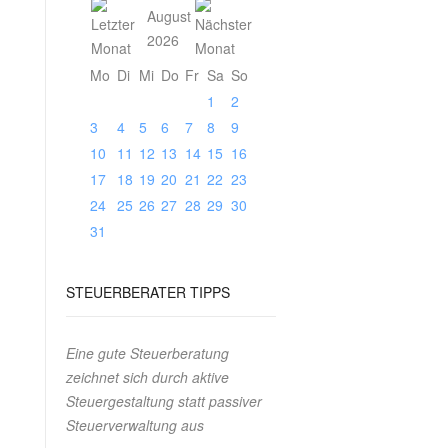
August
2026
Mo
Di
Mi
Do
Fr
Sa
So
1
2
3
4
5
6
7
8
9
10
11
12
13
14
15
16
17
18
19
20
21
22
23
24
25
26
27
28
29
30
31
STEUERBERATER TIPPS
Eine gute Steuerberatung
zeichnet sich durch aktive
Steuergestaltung statt passiver
Steuerverwaltung aus