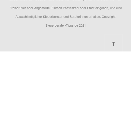
Freiberufler oder Angestellte. Einfach Postleitzahl oder Stadt eingeben, und eine
Auswahl möglicher Steuerberater und Beraterinnen erhalten. Copyright
Steuerberater-Tipps.de 2021
↑