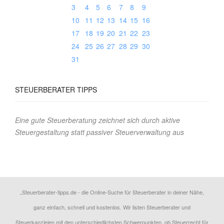
3
4
5
6
7
8
9
10
11
12
13
14
15
16
17
18
19
20
21
22
23
24
25
26
27
28
29
30
31
STEUERBERATER
TIPPS
Eine gute Steuerberatung zeichnet sich durch aktive
Steuergestaltung statt passiver Steuerverwaltung aus
„Steuerberater-tipps.de - die Online-Suche für Steuerberater in deiner Nähe,
ganz einfach, schnell und kostenlos. Wir listen Steuerberater und
Steuerkanzleien mit den unterschiedlichsten Schwerpunkten, ob Steuerrecht für