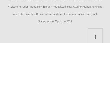
Freiberufler oder Angestellte. Einfach Postleitzahl oder Stadt eingeben, und eine
Auswahl möglicher Steuerberater und Beraterinnen erhalten. Copyright
Steuerberater-Tipps.de 2021
↑