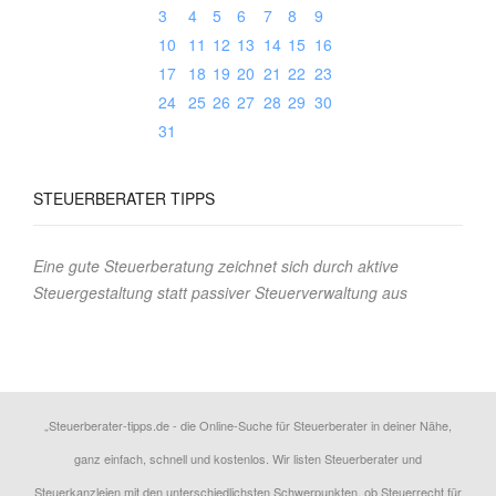
3
4
5
6
7
8
9
10
11
12
13
14
15
16
17
18
19
20
21
22
23
24
25
26
27
28
29
30
31
STEUERBERATER
TIPPS
Eine gute Steuerberatung zeichnet sich durch aktive
Steuergestaltung statt passiver Steuerverwaltung aus
„Steuerberater-tipps.de - die Online-Suche für Steuerberater in deiner Nähe,
ganz einfach, schnell und kostenlos. Wir listen Steuerberater und
Steuerkanzleien mit den unterschiedlichsten Schwerpunkten, ob Steuerrecht für